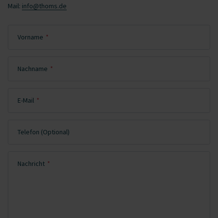
Mail:
info@thoms.de
Pflichtfeld
Vorname
*
Pflichtfeld
Nachname
*
Pflichtfeld
E-Mail
*
Telefon (Optional)
Pflichtfeld
Nachricht
*