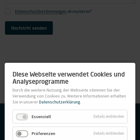
Datenschutzbestimmungen
akzeptieren*
Nachricht senden
Diese Webseite verwendet Cookies und
Analyseprogramme
Unsere Standorte
Durch die weitere Nutzung der Webseite stimmen Sie der
Verwendung von Cookies zu. Weitere Informationen erhalten
Sie in unserer
Datenschutzerklärung
.
Elektrotechnik Thoms GmbH
Essenziell
Details einblenden
Melitta-Bentz-Ring 11
28857 Syke
Präferenzen
Details einblenden
Tel.: +49 (0)4242 / 574 89 0